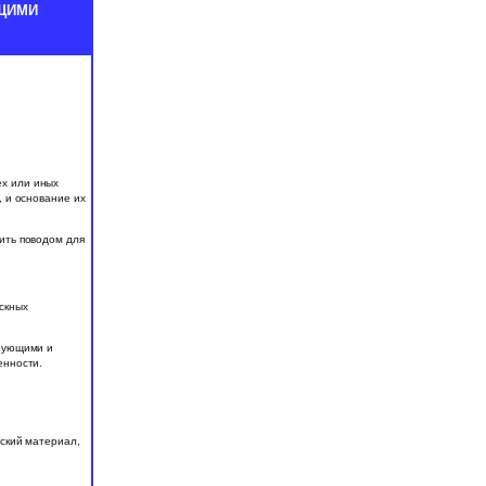
ЩИМИ
ех или иных
 и основание их
ить поводом для
скных
ирующими и
енности.
еский материал,