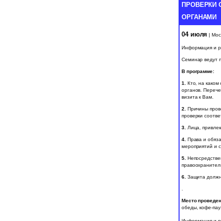
ПРОВЕРКИ 
ОРГАНАМИ
04 июля
| Мос
Информация и р
Семинар ведут 
В программе:
1.
Кто, на каком 
органов. Перече
визита к Вам.
2.
Причины прове
проверки соотв
3.
Лица, привлек
4.
Права и обяза
мероприятий и с
5.
Непосредствен
правоохранитель
6.
Защита должно
.
Место проведен
обеды, кофе-пау
Информация и р