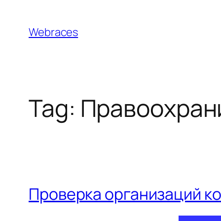
Skip
to
Webraces
content
Tag:
Правоохран
Проверка организаций к