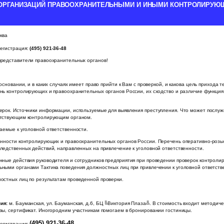
ОРГАНИЗАЦИЙ ПРАВООХРАНИТЕЛЬНЫМИ И ИНЫМИ КОНТРОЛИРУЮ
ква
егистрация:
(495) 921-36-48
представители правоохранительных органов!
основании, и в каких случаях имеет право прийти к Вам с проверкой, и какова цель прихода т
нь контролирующих и правоохранительных органов России, их сходство и различие функция,
рок. Источники информации, используемые для выявления преступления. Что может послуж
етствующим контролирующим органом.
аемые к уголовной ответственности.
нности контролирующих и правоохранительных органов России. Перечень оперативно-розы
ледственных действий, направленных на привлечение к уголовной ответственности.
ные действия руководителя и сотрудников предприятия при проведении проверок контрол
ными органами Тактика поведения должностных лиц при привлечении к уголовной ответств
стных лиц по результатам проведенной проверки.
ия:
м. Бауманская, ул. Бауманская, д.6, БЦ ╚Виктория Плаза╩. В стоимость входит методич
зы, сертификат. Иногородним участникам помогаем в бронировании гостиницы.
(495) 921-36-48
егистрация: