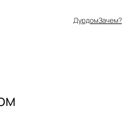
Дурдом
Зачем?
ом