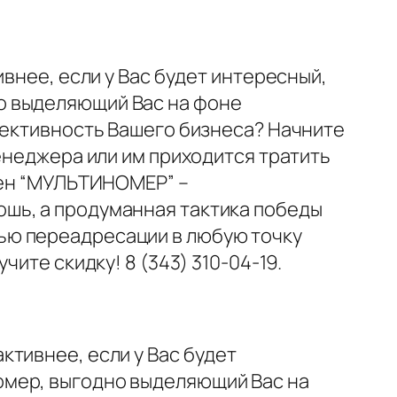
внее, если у Вас будет интересный,
о выделяющий Вас на фоне
фективность Вашего бизнеса? Начните
енеджера или им приходится тратить
влен “МУЛЬТИНОМЕР” –
шь, а продуманная тактика победы
ью переадресации в любую точку
ите скидку! 8 (343) 310-04-19.
ктивнее, если у Вас будет
омер, выгодно выделяющий Вас на