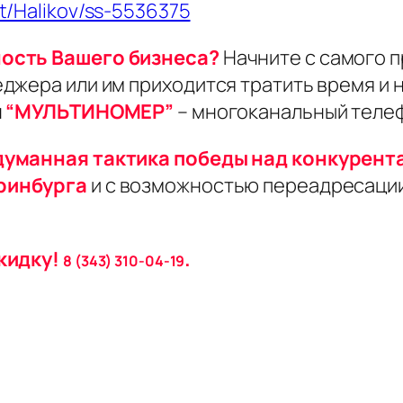
t/Halikov/ss-5536375
ность Вашего бизнеса?
Начните с самого п
жера или им приходится тратить время и н
н
“МУЛЬТИНОМЕР”
– многоканальный телеф
думанная тактика победы над конкурент
ринбурга
и с возможностью переадресации
кидку!
.
8 (343) 310-04-19