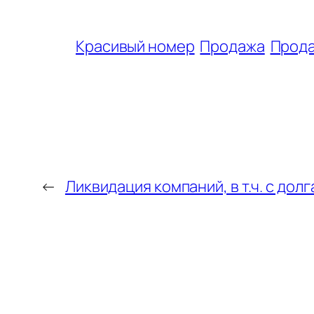
Красивый номер
Продажа
Прод
←
Ликвидация компаний, в т.ч. с дол