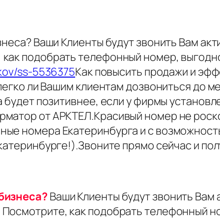
знеса? Ваши Клиенты будут звонить Вам акти
 как подобрать телефонный номер, выгодн
ikov/ss-5536375
Как повысить продажи и эф
 легко ли Вашим клиентам дозвониться до м
ка будет позитивнее, если у фирмы устано
матор от АРКТЕЛ.Красивый номер не роско
ные номера Екатеринбурга и с возможност
атеринбурге!).Звоните прямо сейчас и получ
 бизнеса?
Ваши Клиенты будут звонить Вам а
 Посмотрите, как подобрать телефонный н