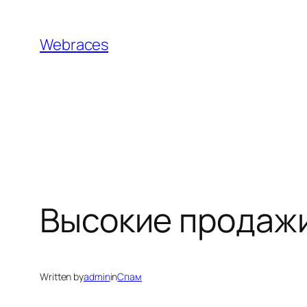
Skip
to
Webraces
content
Высокие продаж
Written by
admin
in
Спам