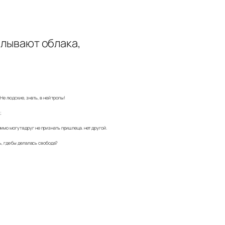
плывают облака,
Не людские, знать, в ней тропы!
;
 мимо могут вдруг не признать пришлеца. нет другой.
ь, где бы делалась свобода?