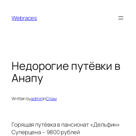
Skip
to
Webraces
content
Недорогие путёвки в
Анапу
Written by
admin
in
Спам
Горящая путёвка в пансионат «Дельфин»
Суперцена – 9800 рублей