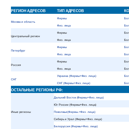
РЕГИОН АДРЕСОВ
ТИП АДРЕСОВ
КО
Фирмы
Бол
Москва и область
Физ. лица
Бол
Фирмы
Бол
Центральный регион
Физ. лица
Бол
Фирмы
Бол
Петербург
Физ. лица
Бол
Фирмы
Бол
Россия
Физ. лица
Бол
Украина (Фирмы+Физ. лица)
Бол
СНГ
СНГ (Фирмы+Физ. лица)
Бол
ОСТАЛЬНЫЕ РЕГИОНЫ РФ:
Дальний Восток (Фирмы+Физ. лица)
Юг России (Фирмы+Физ. лица)
Иные регионы
Поволжье(Фирмы.+Физ. лица)
Сибирь и Урал (Фирмы+Физ. лица)
Белоруссия (Фирмы+Физ. лица)