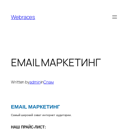
Skip
to
Webraces
content
EMAIL МАРКЕТИНГ
Written by
admin
in
Спам
EMAIL МАРКЕТИНГ
Самый широкий охват интернет аудитории.
НАШ ПРАЙС-ЛИСТ: