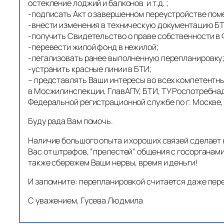
остекление лоджий и балконов и т.д. ;
-подписать Акт о завершенном переустройстве пом
-внести изменения в техническую документацию Б
-получить Свидетельство о праве собственности в Ф
-перевести жилой фонд в нежилой;
-легализовать ранее выполненную перепланировку
-устранить красные линии в БТИ;
– представлять Ваши интересы во всех компетентных
в Мосжилинспекции, ГлавАПУ, БТИ, ТУ Роспотребна
Федеральной регистрационной службе по г. Москве,
Буду рада Вам помочь.
Наличие большого опыта и хороших связей сделает
Вас от штрафов, “прелестей” общения с госорганами
также сбережем Ваши нервы, время и деньги!
И запомните: перепланировкой считается даже пер
С уважением, Гусева Людмила