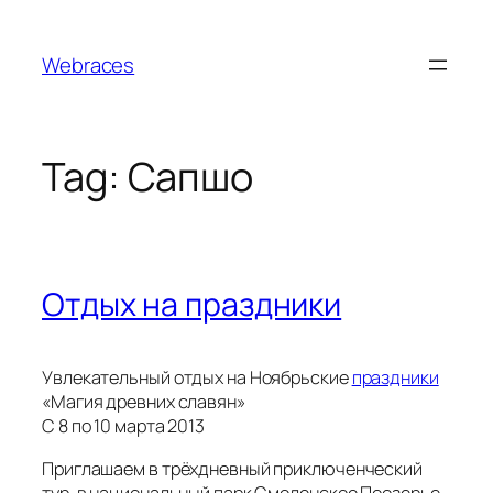
Skip
to
Webraces
content
Tag:
Сапшо
Отдых на праздники
Увлекательный отдых на Ноябрьские
праздники
«Магия древних славян»
С 8 по 10 марта 2013
Приглашаем в трёхдневный приключенческий
тур, в национальный парк Смоленское Поозерье,