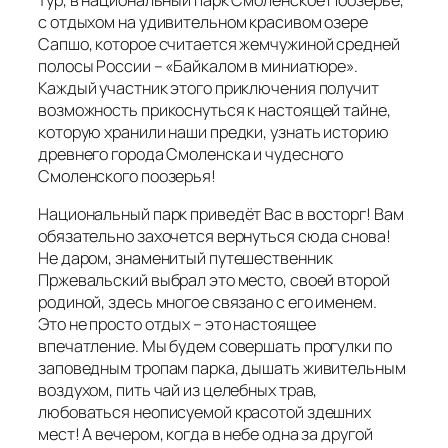
с отдыхом на удивительном красивом озере
Сапшо, которое считается жемчужиной средней
полосы России – «Байкалом в миниатюре».
Каждый участник этого приключения получит
возможность прикоснуться к настоящей тайне,
которую хранили наши предки, узнать историю
древнего города Смоленска и чудесного
Смоленского поозерья!
Национальный парк приведёт Вас в восторг! Вам
обязательно захочется вернуться сюда снова!
Не даром, знаменитый путешественник
Пржевальский выбрал это место, своей второй
родиной, здесь многое связано с его именем.
Это не просто отдых – это настоящее
впечатление. Мы будем совершать прогулки по
заповедным тропам парка, дышать живительным
воздухом, пить чай из целебных трав,
любоваться неописуемой красотой здешних
мест! А вечером, когда в небе одна за другой