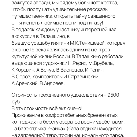
зажгутся звезды, мы сядем у большого костра,
что бы послушать удивительные рассказы
путешественника, открыть тайну священного
огня и спеть любимые песни под гитару!
В подарок каждому участнику интереснейшая
экскурсия в Талашкино, в
бывшую усадьбу княгини М.К.Тенишевой, которая
в конце 19 века являлась одним из центров
культурной жизни России. В Талашкино работали
выдающиеся художники Н.Рерих, М.Врубель,
К.Коровин, А.Бенуа, В.Васнецов, И.Репин,
В.Серов, композиторы И.Стравинский,
А.Аренский, В.Андреев.
Стоимость трёхдневного удовольствия – 9500
руб.
В эту стоимость всё включено!
Проживание в комфортабельных бревенчатых
коттеджах на берегу озера, со всеми удобствами,
на базе отдыха «Чайка» (база отдыха находится
на заповедной территории национального парка,