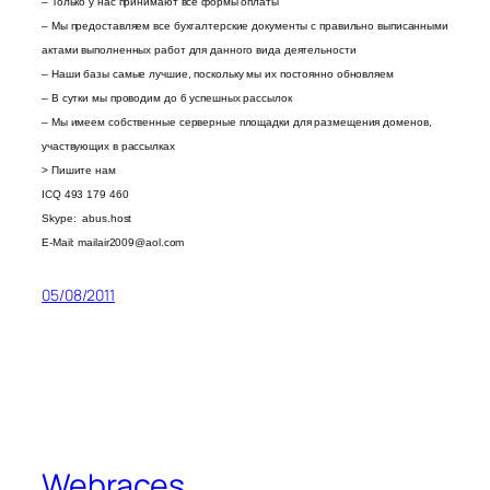
– Только у нас принимают все формы оплаты
– Мы предоставляем все бухгалтерские документы с правильно выписанными
актами выполненных работ для данного вида деятельности
– Наши базы самые лучшие, поскольку мы их постоянно обновляем
– В сутки мы проводим до 6 успешных рассылок
– Мы имеем собственные серверные площадки для размещения доменов,
участвующих в рассылках
> Пишите нам
ICQ 493 179 460
Skype: abus.host
E-Mail:
mailair2009@aol.com
05/08/2011
Webraces