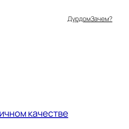
Дурдом
Зачем?
личном качестве