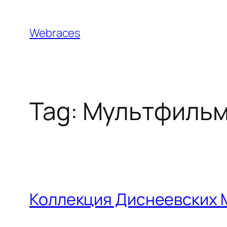
Skip
to
Webraces
content
Tag:
Мультфиль
Коллекция Диснеевских М