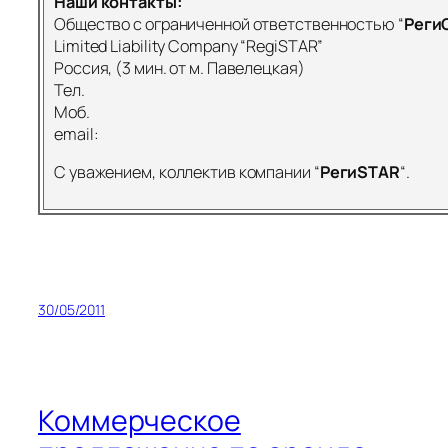
Наши контакты:
Общество с ограниченной ответственностью “
Реги
Limited Liability Company “RegiSTAR”
Россия, (3 мин. от м. Павелецкая)
Тел.
Моб.
email:
С уважением, коллектив компании “
Реги
STAR
“.
30/05/2011
Коммерческое