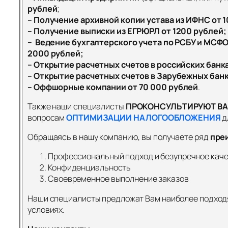
рублей
;
– Получение архивной копии устава из ИФНС от 
– Получение выписки из ЕГРЮРЛ от 1200 рублей;
– Ведение бухгалтерского учета по РСБУ и МСФО
2000 рублей;
– Открытие расчетных счетов в российских банк
– Открытие расчетных счетов в Зарубежных бан
– Оффшорные компании от 70 000 рублей
.
Также наши специалисты
ПРОКОНСУЛЬТИРУЮТ В
вопросам
ОПТИМИЗАЦИИ НАЛОГООБЛОЖЕНИЯ
д
Обращаясь в нашу компанию, вы получаете ряд
пре
Профессиональный подход и безупречное каче
Конфиденциальность
Своевременное выполнение заказов
Наши специалисты предложат Вам наиболее подходя
условиях.