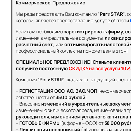
Коммерческое Предложение
Мы рады представить Вам компанию “
Реги
STAR
“, 
которой, является предоставление услуг в области
Если вам необходимо
зарегистрировать фирму
,
со
изменения в учредительные документы,
ликвидиро
расчетный счет
, или
оптимизировать налоговой 
профессиональный коллектив поможет вам в этом!
СПЕЦИАЛЬНОЕ ПРЕДЛОЖЕНИЕ!
Станьте клиент
получите постоянную
СКИДКУ на все услуги
10%
Компания “
Реги
STAR
” оказывает следующий спектр 
–
РЕГИСТРАЦИЯ
ООО, АО, ЗАО, ЧОП
, некоммерческ
собственности от
3500 рублей
;
– Внесение
изменений в учредительные докумен
изменением юридического адреса, наименования п
руководителя
,
изменением уставного капитала и
–
ГОТОВЫЕ ФИРМЫ
(в форме – ООО) от
38 000 руб
–
Ликвидация предприятий
(официальная, или пут