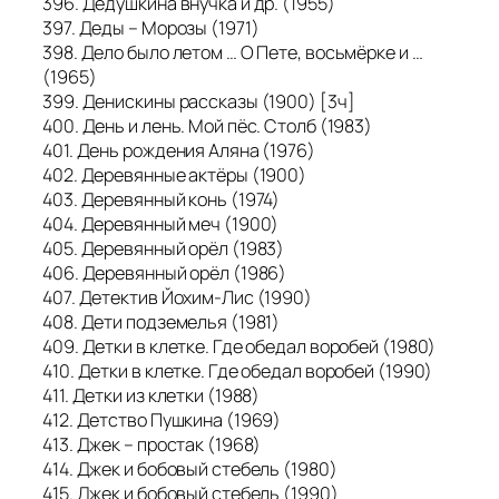
396. Дедушкина внучка и др. (1955)
397. Деды – Морозы (1971)
398. Дело было летом … О Пете, восьмёрке и …
(1965)
399. Денискины рассказы (1900) [3ч]
400. День и лень. Мой пёс. Столб (1983)
401. День рождения Аляна (1976)
402. Деревянные актёры (1900)
403. Деревянный конь (1974)
404. Деревянный меч (1900)
405. Деревянный орёл (1983)
406. Деревянный орёл (1986)
407. Детектив Йохим-Лис (1990)
408. Дети подземелья (1981)
409. Детки в клетке. Где обедал воробей (1980)
410. Детки в клетке. Где обедал воробей (1990)
411. Детки из клетки (1988)
412. Детство Пушкина (1969)
413. Джек – простак (1968)
414. Джек и бобовый стебель (1980)
415. Джек и бобовый стебель (1990)