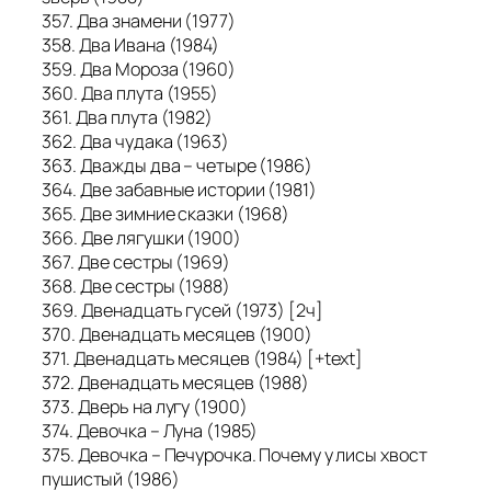
357. Два знамени (1977)
358. Два Ивана (1984)
359. Два Мороза (1960)
360. Два плута (1955)
361. Два плута (1982)
362. Два чудака (1963)
363. Дважды два – четыре (1986)
364. Две забавные истории (1981)
365. Две зимние сказки (1968)
366. Две лягушки (1900)
367. Две сестры (1969)
368. Две сестры (1988)
369. Двенадцать гусей (1973) [2ч]
370. Двенадцать месяцев (1900)
371. Двенадцать месяцев (1984) [+text]
372. Двенадцать месяцев (1988)
373. Дверь на лугу (1900)
374. Девочка – Луна (1985)
375. Девочка – Печурочка. Почему у лисы хвост
пушистый (1986)