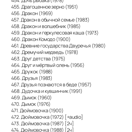
454. Дочь рыбака (1978)
455. Драгоценное зерно (1951)
456. Дракон (1969)
457. Дракон в обычной семье (1983)
458. Дракон и волшебник (1985)
459. Дракон и геркулесовая каша (1973)
460. Дракон Комодо (1900)
461. Древние государства Двуречья (1980)
462. Дремучий медведь (1978)
463. Друг детства (1975)
464. Друг и мёртвый олень (1956)
465. Дружок (1988)
466. Друзья (1983)
467. Друзья познаются в беде (1957)
468. Дудочка и кувшинчик (1991)
469. Дымок (1960)
470. Дымок (1976)
471. Дюймовочка (1900)
472. Дюймовочка (1972) [+audio]
473. Дюймовочка (1987) [2ч]
474. Дюймовочка (1988) [2ч]