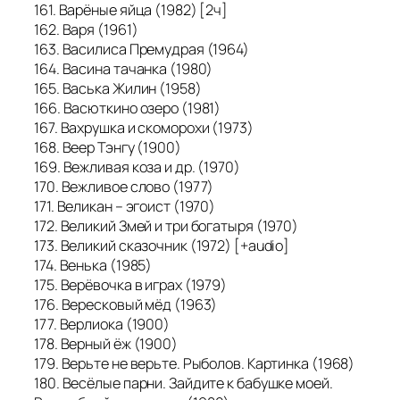
161. Варёные яйца (1982) [2ч]
162. Варя (1961)
163. Василиса Премудрая (1964)
164. Васина тачанка (1980)
165. Васька Жилин (1958)
166. Васюткино озеро (1981)
167. Вахрушка и скоморохи (1973)
168. Веер Тэнгу (1900)
169. Вежливая коза и др. (1970)
170. Вежливое слово (1977)
171. Великан – эгоист (1970)
172. Великий Змей и три богатыря (1970)
173. Великий сказочник (1972) [+audio]
174. Венька (1985)
175. Верёвочка в играх (1979)
176. Вересковый мёд (1963)
177. Верлиока (1900)
178. Верный ёж (1900)
179. Верьте не верьте. Рыболов. Картинка (1968)
180. Весёлые парни. Зайдите к бабушке моей.