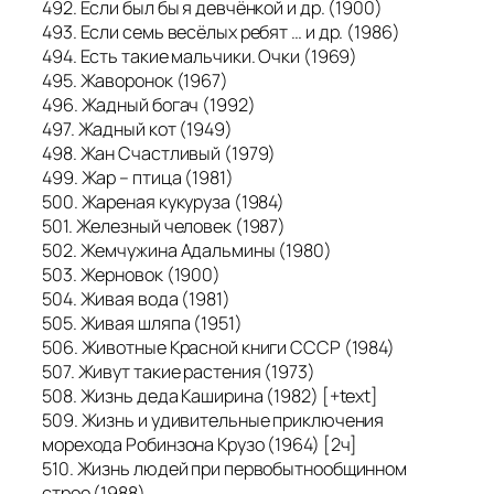
492. Если был бы я девчёнкой и др. (1900)
493. Если семь весёлых ребят … и др. (1986)
494. Есть такие мальчики. Очки (1969)
495. Жаворонок (1967)
496. Жадный богач (1992)
497. Жадный кот (1949)
498. Жан Счастливый (1979)
499. Жар – птица (1981)
500. Жареная кукуруза (1984)
501. Железный человек (1987)
502. Жемчужина Адальмины (1980)
503. Жерновок (1900)
504. Живая вода (1981)
505. Живая шляпа (1951)
506. Животные Красной книги СССР (1984)
507. Живут такие растения (1973)
508. Жизнь деда Каширина (1982) [+text]
509. Жизнь и удивительные приключения
морехода Робинзона Крузо (1964) [2ч]
510. Жизнь людей при первобытнообщинном
строе (1988)