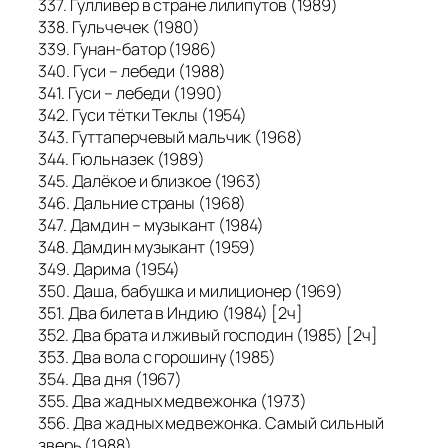
337. Гулливер в стране лилипутов (1989)
338. Гульчечек (1980)
339. Гунан-батор (1986)
340. Гуси – лебеди (1988)
341. Гуси – лебеди (1990)
342. Гуси тётки Теклы (1954)
343. Гуттаперчевый мальчик (1968)
344. Гюльназек (1989)
345. Далёкое и близкое (1963)
346. Дальние страны (1968)
347. Дамдин – музыкант (1984)
348. Дамдин музыкант (1959)
349. Дарима (1954)
350. Даша, бабушка и милиционер (1969)
351. Два билета в Индию (1984) [2ч]
352. Два брата и лживый господин (1985) [2ч]
353. Два вола с горошину (1985)
354. Два дня (1967)
355. Два жадных медвежонка (1973)
356. Два жадных медвежонка. Самый сильный
зверь (1988)