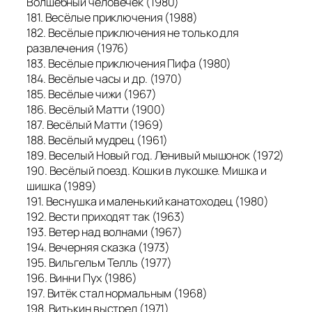
Волшебный человечек (1980)
181. Весёлые приключения (1988)
182. Весёлые приключения не только для
развлечения (1976)
183. Весёлые приключения Пифа (1980)
184. Весёлые часы и др. (1970)
185. Весёлые чижи (1967)
186. Весёлый Матти (1900)
187. Весёлый Матти (1969)
188. Весёлый мудрец (1961)
189. Веселый Новый год. Ленивый мышонок (1972)
190. Весёлый поезд. Кошки в лукошке. Мишка и
шишка (1989)
191. Веснушка и маленький канатоходец (1980)
192. Вести приходят так (1963)
193. Ветер над волнами (1967)
194. Вечерняя сказка (1973)
195. Вильгельм Телль (1977)
196. Винни Пух (1986)
197. Витёк стал нормальным (1968)
198. Витькин выстрел (1971)