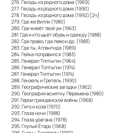
276. Гвоздь из родного дома (1969)
277. Гвоздь из родного дома (1990)
278. Гвоздь из родного дома (1992) [2ч]
279. Где же Вилли (1980)
280. Где живёт твой ум (1963)
281. Где и кто шьёт обувь и одежду (1988)
282. Где право, где лево и др. (1983)
283. Где ты, Атлантида (1989)
284. Гейка поправился (1983)
285. Генерал Топтыгин (1964)
286. Генерал Топтыгин (1974)
287. Генерал Топтыгин (1974)
288. Гензель и Гретель (1990)
289. Географические загадки (1962)
290. География всмятку. Перемена (1980)
291. Герои гражданской войны (1968)
292. Гиго и коза (1970)
293. Глаза ночи (1988)
294. Глаза урагана (1978)
295. Глупый Ётаро (1968)
296. Гном – Тихогром (1992)