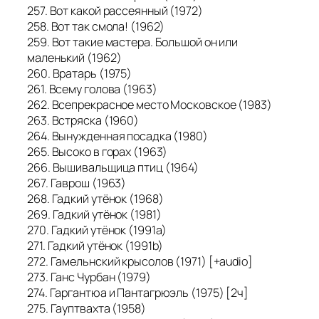
257. Вот какой рассеянный (1972)
258. Вот так смола! (1962)
259. Вот такие мастера. Большой он или
маленький (1962)
260. Вратарь (1975)
261. Всему голова (1963)
262. Всепрекрасное место Московское (1983)
263. Встряска (1960)
264. Вынужденная посадка (1980)
265. Высоко в горах (1963)
266. Вышивальщица птиц (1964)
267. Гаврош (1963)
268. Гадкий утёнок (1968)
269. Гадкий утёнок (1981)
270. Гадкий утёнок (1991a)
271. Гадкий утёнок (1991b)
272. Гамельнский крысолов (1971) [+audio]
273. Ганс Чурбан (1979)
274. Гаргантюа и Пантагрюэль (1975) [2ч]
275. Гауптвахта (1958)