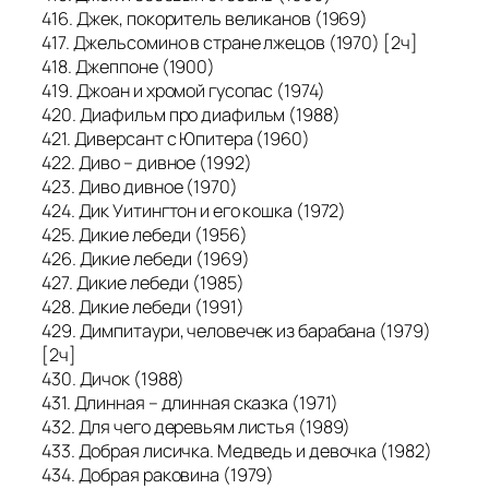
416. Джек, покоритель великанов (1969)
417. Джельсомино в стране лжецов (1970) [2ч]
418. Джеппоне (1900)
419. Джоан и хромой гусопас (1974)
420. Диафильм про диафильм (1988)
421. Диверсант с Юпитера (1960)
422. Диво – дивное (1992)
423. Диво дивное (1970)
424. Дик Уитингтон и его кошка (1972)
425. Дикие лебеди (1956)
426. Дикие лебеди (1969)
427. Дикие лебеди (1985)
428. Дикие лебеди (1991)
429. Димпитаури, человечек из барабана (1979)
[2ч]
430. Дичок (1988)
431. Длинная – длинная сказка (1971)
432. Для чего деревьям листья (1989)
433. Добрая лисичка. Медведь и девочка (1982)
434. Добрая раковина (1979)