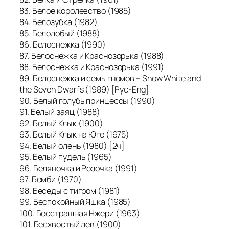
83. Белое королевство (1985)
84. Белозубка (1982)
85. Белолобый (1988)
86. Белоснежка (1990)
87. Белоснежка и Краснозорька (1988)
88. Белоснежка и Краснозорька (1991)
89. Белоснежка и семь гномов – Snow White and
the Seven Dwarfs (1989) [Рус-Eng]
90. Белый голубь принцессы (1990)
91. Белый заяц (1988)
92. Белый Клык (1900)
93. Белый Клык на Юге (1975)
94. Белый олень (1980) [2ч]
95. Белый пудель (1965)
96. Беляночка и Розочка (1991)
97. Бемби (1970)
98. Беседы с тигром (1981)
99. Беспокойный Яшка (1985)
100. Бесстрашная Нжери (1963)
101. Бесхвостый лев (1900)