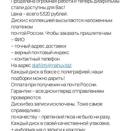
Проделана огромная работа и теперь диафильмы
стали доступны для Вас!
Цена – всего 5320 рублей.
Диски с коллекцией высылаются наложенным
платежом
почтой России. Чтобы заказать пришлите нам:
– ФИО
– точный адрес доставки
– верный почтовый индекс
– контактный телефон
На адрес
diafilmi@nahuy.biz
Каждый диск в боксе с полиграфией, наши
подборки можно дарить!
Оплата при получении на почте России.
Гарантии – все диски перед отправлением
проверяются.
Диски без записи исключены. Тоже самое
справедливо
по качеству – претензий пкоа не было ни разу.
Каждый диск в своей качественной упаковке,
+ информация о записи к каждому