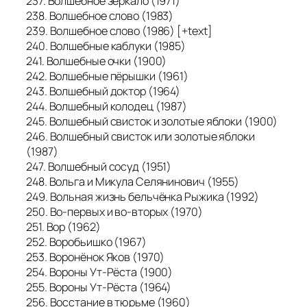
237. Волшебное зеркало (1971)
238. Волшебное слово (1983)
239. Волшебное слово (1986) [+text]
240. Волшебные каблуки (1985)
241. Волшебные очки (1900)
242. Волшебные пёрышки (1961)
243. Волшебный доктор (1964)
244. Волшебный колодец (1987)
245. Волшебный свисток и золотые яблоки (1900)
246. Волшебный свисток или золотые яблоки
(1987)
247. Волшебный сосуд (1951)
248. Вольга и Микула Селянинович (1955)
249. Вольная жизнь бельчёнка Рыжика (1992)
250. Во-первых и во-вторых (1970)
251. Вор (1962)
252. Воробьишко (1967)
253. Воронёнок Яков (1970)
254. Вороны Ут-Рёста (1900)
255. Вороны Ут-Рёста (1964)
256. Восстание в тюрьме (1960)