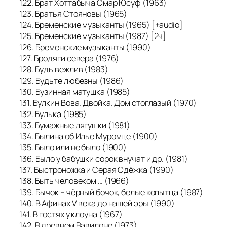
122. Брат Хоттабыча Омар Юсуф (1963)
123. Братья Стояновы (1965)
124. Бременские музыканты (1965) [+audio]
125. Бременские музыканты (1987) [2ч]
126. Бременские музыканты (1990)
127. Бродяги cевера (1976)
128. Будь вежлив (1983)
129. Будьте любезны (1986)
130. Бузинная матушка (1985)
131. Булкин Вова. Двойка. Дом стоглазый (1970)
132. Булька (1985)
133. Бумажные лягушки (1981)
134. Былина об Илье Муромце (1900)
135. Было или не было (1900)
136. Было у бабушки сорок внучат и др. (1981)
137. Быстроножка и Серая Одёжка (1990)
138. Быть человеком … (1966)
139. Бычок – чёрный бочок, белые копытца (1987)
140. В Афинах V века до нашей эры (1990)
141. В гостях у клоуна (1967)
142. В древнем Вавилоне (1973)