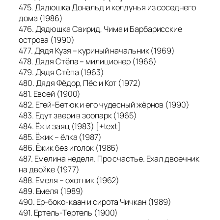
475. Дядюшка Дональд и колдунья из соседнего
дома (1986)
476. Дядюшка Свирид, Чима и Барбарисские
острова (1990)
477. Дядя Кузя – куриный начальник (1969)
478. Дядя Стёпа – милиционер (1966)
479. Дядя Стёпа (1963)
480. Дядя Фёдор, Пёс и Кот (1972)
481. Евсей (1900)
482. Егей-Бетюк и его чудесный жёрнов (1990)
483. Едут звери в зоопарк (1965)
484. Ёж и заяц (1983) [+text]
485. Ёжик – ёлка (1987)
486. Ёжик без иголок (1986)
487. Емелина неделя. Про счастье. Ехал двоечник
на двойке (1977)
488. Емеля – охотник (1962)
489. Емеля (1989)
490. Ер-боко-каан и сирота Чичкан (1989)
491. Ертель-Тертель (1900)