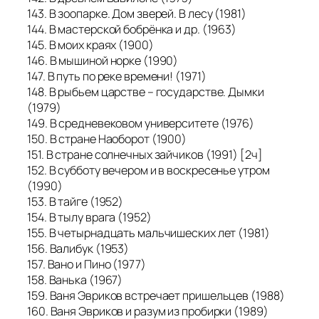
143. В зоопарке. Дом зверей. В лесу (1981)
144. В мастерской бобрёнка и др. (1963)
145. В моих краях (1900)
146. В мышиной норке (1990)
147. В путь по реке времени! (1971)
148. В рыбьем царстве – государстве. Дымки
(1979)
149. В средневековом университете (1976)
150. В стране Наоборот (1900)
151. В стране солнечных зайчиков (1991) [2ч]
152. В субботу вечером и в воскресенье утром
(1990)
153. В тайге (1952)
154. В тылу врага (1952)
155. В четырнадцать мальчишеских лет (1981)
156. Валибук (1953)
157. Вано и Пино (1977)
158. Ванька (1967)
159. Ваня Эвриков встречает пришельцев (1988)
160. Ваня Эвриков и разум из пробирки (1989)