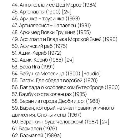
44. Антонелла и её Дед Мороз (1984)
45. Аргонавты (1900) [2ч]
46. Аришка – трусишка (1968)
47. Артиллерист – чапаевец (1981)
48. Архимед Вовки Грушина (1955)
49. Ассипатл и Владыка Морской Змей (1990)
50. Афинский раб (1975)
51. Ашик-Кериб (1972)
52. Ашик-Кериб (1985) [2ч]
53. Баба Яга (1991)
54. Бабушка Метелица (1900) [+audio]
55. Багаж. Где обедал воробей (1970)
56. Баллада о королевском бутерброде (1900)
57. Бамбук о ста коленцах (1985)
58. Баран из города Дерби и др. (1988)
59. Баран, который не знал правил уличного
движения. Слоны и сны (1967)
60. Баранкин, будь человеком! (1987) [2ч]
61. Бармалей (1976)
62. Бармалей (1989a)