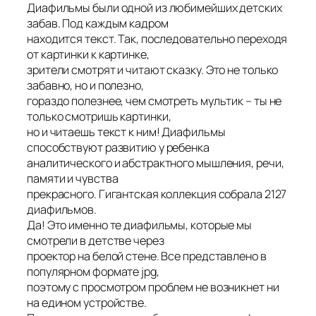
Диафильмы были одной из любимейших детских
забав. Под каждым кадром
находится текст. Так, последовательно переходя
от картинки к картинке,
зрители смотрят и читают сказку. Это не только
забавно, но и полезно,
гораздо полезнее, чем смотреть мультик – ты не
только смотришь картинки,
но и читаешь текст к ним! Диафильмы
способствуют развитию у ребенка
аналитического и абстрактного мышления, речи,
памяти и чувства
прекрасного. Гигантская коллекция собрала 2127
диафильмов.
Да! Это именно те диафильмы, которые мы
смотрели в детстве через
проектор на белой стене. Все представлено в
популярном формате jpg,
поэтому с просмотром проблем не возникнет ни
на едином устройстве.