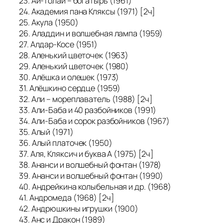
23. Ай-Толай – богатырь (1961)
24. Академия пана Кляксы (1971) [2ч]
25. Акула (1950)
26. Аладдин и волшебная лампа (1959)
27. Алдар-Косе (1951)
28. Аленький цветочек (1963)
29. Аленький цветочек (1980)
30. Алёшка и олешек (1973)
31. Алёшкино сердце (1959)
32. Али – мореплаватель (1988) [2ч]
33. Али-Баба и 40 разбойников (1991)
34. Али-Баба и сорок разбойников (1967)
35. Алый (1971)
36. Алый платочек (1950)
37. Аля, Кляксич и буква А (1975) [2ч]
38. Ананси и волшебный фонтан (1978)
39. Ананси и волшебный фонтан (1990)
40. Андрейкина колыбельная и др. (1968)
41. Андромеда (1968) [2ч]
42. Андрюшкины игрушки (1900)
43. Анс и Дракон (1989)