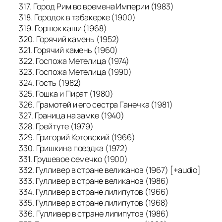
317. Город Рим во времена Империи (1983)
318. Городок в табакерке (1900)
319. Горшок каши (1968)
320. Горячий камень (1952)
321. Горячий камень (1960)
322. Госпожа Метелица (1974)
323. Госпожа Метелица (1990)
324. Гость (1982)
325. Гошка и Пират (1980)
326. Грамотей и его сестра Ганечка (1981)
327. Граница на замке (1940)
328. Грейтуте (1979)
329. Григорий Котовский (1966)
330. Гришкина поездка (1972)
331. Грушевое семечко (1900)
332. Гулливер в стране великанов (1967) [+audio]
333. Гулливер в стране великанов (1986)
334. Гулливер в стране лилипутов (1966)
335. Гулливер в стране лилипутов (1968)
336. Гулливер в стране лилипутов (1986)