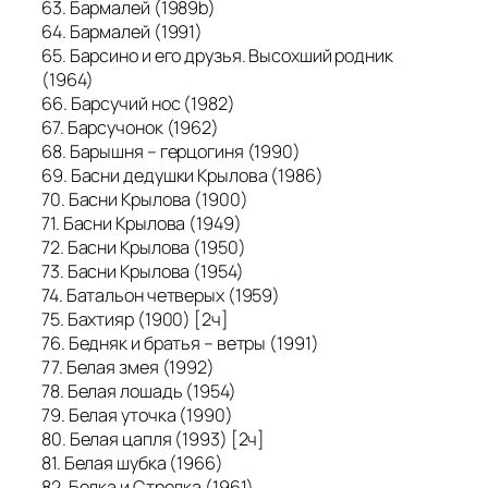
63. Бармалей (1989b)
64. Бармалей (1991)
65. Барсино и его друзья. Высохший родник
(1964)
66. Барсучий нос (1982)
67. Барсучонок (1962)
68. Барышня – герцогиня (1990)
69. Басни дедушки Крылова (1986)
70. Басни Крылова (1900)
71. Басни Крылова (1949)
72. Басни Крылова (1950)
73. Басни Крылова (1954)
74. Батальон четверых (1959)
75. Бахтияр (1900) [2ч]
76. Бедняк и братья – ветры (1991)
77. Белая змея (1992)
78. Белая лошадь (1954)
79. Белая уточка (1990)
80. Белая цапля (1993) [2ч]
81. Белая шубка (1966)
82. Белка и Стрелка (1961)