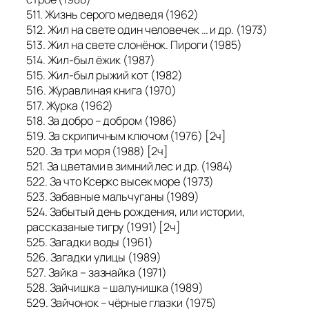
511. Жизнь серого медведя (1962)
512. Жил на свете один человечек … и др. (1973)
513. Жил на свете слонёнок. Пироги (1985)
514. Жил-был ёжик (1987)
515. Жил-был рыжий кот (1982)
516. Журавлиная книга (1970)
517. Журка (1962)
518. За добро – добром (1986)
519. За скрипичным ключом (1976) [2ч]
520. За три моря (1988) [2ч]
521. За цветами в зимний лес и др. (1984)
522. За что Ксеркс высек море (1973)
523. Забавные мальчуганы (1989)
524. Забытый день рождения, или истории,
рассказаные тигру (1991) [2ч]
525. Загадки воды (1961)
526. Загадки улицы (1989)
527. Зайка – зазнайка (1971)
528. Зайчишка – шалунишка (1989)
529. Зайчонок – чёрные глазки (1975)