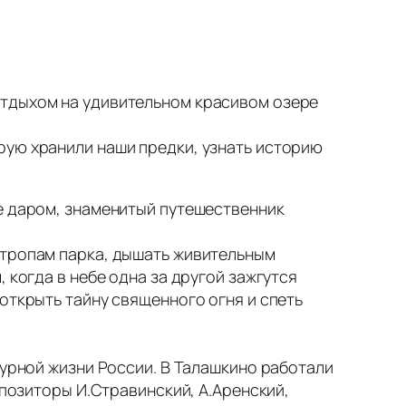
отдыхом на удивительном красивом озере
рую хранили наши предки, узнать историю
Не даром, знаменитый путешественник
 тропам парка, дышать живительным
 когда в небе одна за другой зажгутся
открыть тайну священного огня и спеть
турной жизни России. В Талашкино работали
мпозиторы И.Стравинский, А.Аренский,