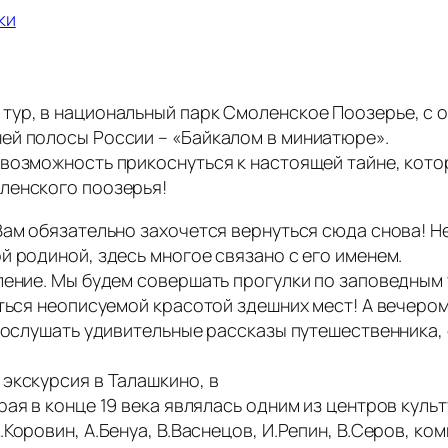
ки
тур, в национальный парк Смоленское Поозерье, с 
ей полосы России – «Байкалом в миниатюре».
возможность прикоснуться к настоящей тайне, кото
ленского поозерья!
Вам обязательно захочется вернуться сюда снова! 
й родиной, здесь многое связано с его именем.
ление. Мы будем совершать прогулки по заповедным
ться неописуемой красотой здешних мест! А вечером,
 послушать удивительные рассказы путешественника, 
экскурсия в Талашкино, в
ая в конце 19 века являлась одним из центров куль
Коровин, А.Бенуа, В.Васнецов, И.Репин, В.Серов, ко