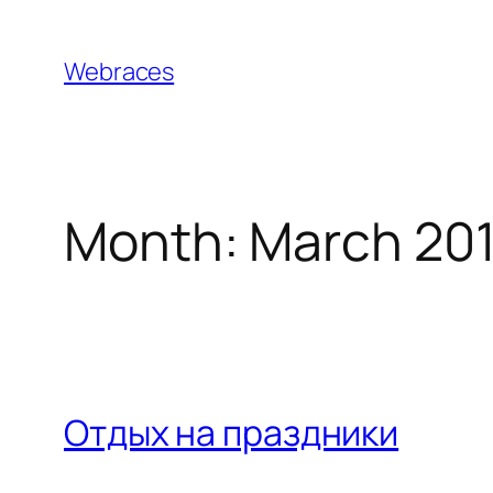
Skip
to
Webraces
content
Month:
March 20
Отдых на праздники