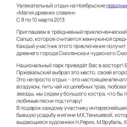
Увлекательный отдых на Ноябрьские
праздни
«Магия древних славян»
С 8 по 10 марта 2013
Приглашаем в трёхдневный приключенческий 
Сапшо, которое считается жемчужиной средн
Каждый участник этого приключения получит 
древнего города Смоленска и чудесного Смо
Национальный парк приведёт Вас в восторг! 
Пржевальский выбрал это место, своей второ
Это не просто отдых – это настоящее впечат
воздухом, пить чай из целебных трав, любова
звезды, мы сядем у большого костра, что бы
любимые песни под гитару!
В подарок каждому участнику интереснейшая 
бывшую усадьбу княгини М.К.Тенишевой, котор
выдающиеся художники Н.Рерих, М.Врубель, К.